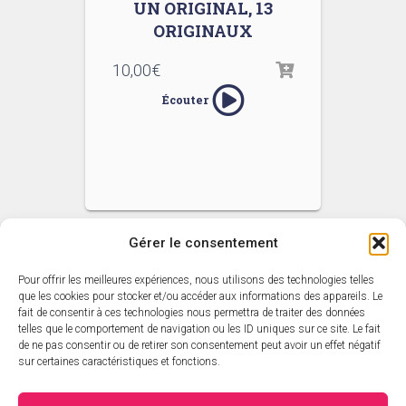
UN ORIGINAL, 13
ORIGINAUX
10,00
€
Écouter
Gérer le consentement
Pour offrir les meilleures expériences, nous utilisons des technologies telles
ACCUEIL
L’ACTUALITÉ SARAVAH
que les cookies pour stocker et/ou accéder aux informations des appareils. Le
fait de consentir à ces technologies nous permettra de traiter des données
telles que le comportement de navigation ou les ID uniques sur ce site. Le fait
CATALOGUE SARAVAH
LES DVD
LES ARTISTES
de ne pas consentir ou de retirer son consentement peut avoir un effet négatif
sur certaines caractéristiques et fonctions.
CATALOGUE ÉDITORIAL
PANIER
MON COMPTE