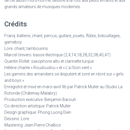
de cet album hors-norme, destiné à la fois aux petits enfants et aux
grands amateurs de musiques modernes.
Crédits
Franq: batterie, chant, percus, guitare, jouets, flûtes, bidouillages,
gameboy
Lore: chant, tambourins
Marcel Univers: basse électrique (2,4,14,18,28,32,38,40,47)
Quentin Rollet: saxophone alto et clarinette turque
Hélène chante « Roudoudou » et « L’a l’bon vent »
Les gamins des amandiers se disputent et sont en récré sur « girls
and boys »
Enregistré et mixé en mars-avril 96 par Patrick Muller au Studio La
Rotonde (Châtenay-Malabry)
Production exécutive: Benjamin Barouh
Co-direction artistique: Patrick Muller
Design graphique: Phong Luong Dien
Dessins: Lore
Mastering: Jean-Pierre Chalbos