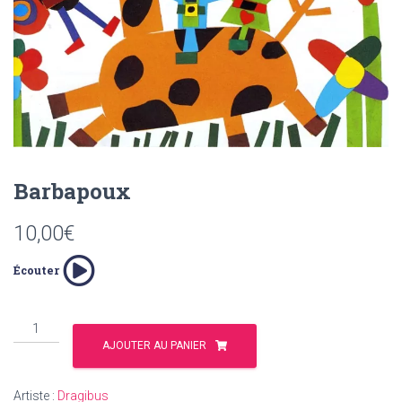
T
I
O
N
Barbapoux
10,00
€
Écouter
quantité
de
AJOUTER AU PANIER
Barbapoux
Artiste :
Dragibus