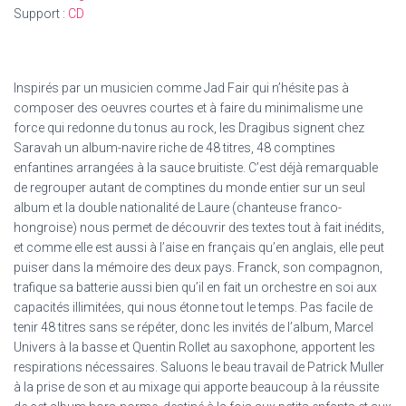
Support :
CD
Inspirés par un musicien comme Jad Fair qui n’hésite pas à
composer des oeuvres courtes et à faire du minimalisme une
force qui redonne du tonus au rock, les Dragibus signent chez
Saravah un album-navire riche de 48 titres, 48 comptines
enfantines arrangées à la sauce bruitiste. C’est déjà remarquable
de regrouper autant de comptines du monde entier sur un seul
album et la double nationalité de Laure (chanteuse franco-
hongroise) nous permet de découvrir des textes tout à fait inédits,
et comme elle est aussi à l’aise en français qu’en anglais, elle peut
puiser dans la mémoire des deux pays. Franck, son compagnon,
trafique sa batterie aussi bien qu’il en fait un orchestre en soi aux
capacités illimitées, qui nous étonne tout le temps. Pas facile de
tenir 48 titres sans se répéter, donc les invités de l’album, Marcel
Univers à la basse et Quentin Rollet au saxophone, apportent les
respirations nécessaires. Saluons le beau travail de Patrick Muller
à la prise de son et au mixage qui apporte beaucoup à la réussite