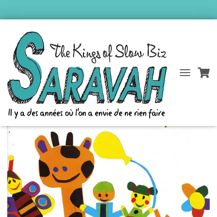
Accueil
/
Catalogue Saravah
/
Dragibus
/ Barbapoux
D
É
P
L
I
E
R
L
A
N
A
V
I
G
A