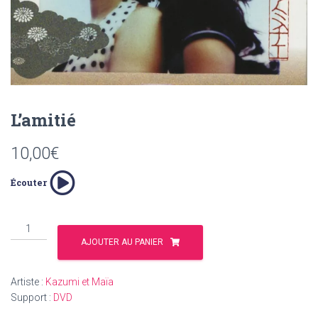
T
I
O
N
L’amitié
10,00
€
Écouter
quantité
de
AJOUTER AU PANIER
L’amitié
Artiste :
Kazumi et Maïa
Support :
DVD