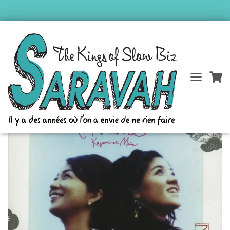
Accueil
/
Catalogue Saravah
/
Kazumi et Maïa
/ L’amitié
D
É
P
L
I
E
R
L
A
N
A
V
I
G
A