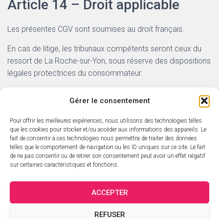
Article 14 – Droit applicable
Les présentes CGV sont soumises au droit français.
En cas de litige, les tribunaux compétents seront ceux du
ressort de La Roche-sur-Yon, sous réserve des dispositions
légales protectrices du consommateur.
Gérer le consentement
Pour offrir les meilleures expériences, nous utilisons des technologies telles
ACCUEIL
L’ACTUALITÉ SARAVAH
que les cookies pour stocker et/ou accéder aux informations des appareils. Le
fait de consentir à ces technologies nous permettra de traiter des données
telles que le comportement de navigation ou les ID uniques sur ce site. Le fait
CATALOGUE SARAVAH
LES DVD
LES ARTISTES
de ne pas consentir ou de retirer son consentement peut avoir un effet négatif
sur certaines caractéristiques et fonctions.
CATALOGUE ÉDITORIAL
PANIER
MON COMPTE
ACCEPTER
VALIDATION DE LA COMMANDE
CRÉDITS
CONTACT
REFUSER