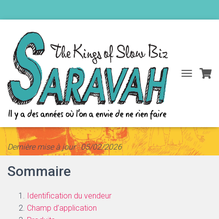
D
Conditions générales de vente
É
P
L
I
E
R
Dernière mise à jour : 05/02/2026
L
A
N
Sommaire
A
V
I
Identification du vendeur
G
Champ d’application
A