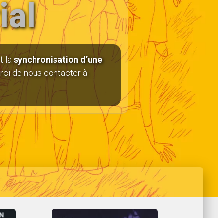
ial
t la
synchronisation d’une
erci de nous contacter à :