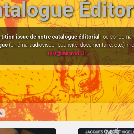
talogue Éditor
rtition issue de notre catalogue éditorial
, ou concernan
gue
(cinéma, audiovisuel, publicité, documentaire, etc.), m
info@saravah.fr
al