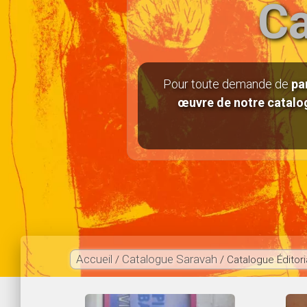
Ca
Pour toute demande de
pa
œuvre de notre catalo
Accueil
Catalogue Saravah
/
/ Catalogue Éditori