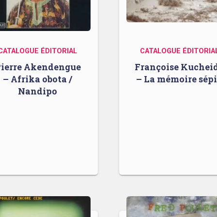
CATALOGUE ÉDITORIAL
CATALOGUE ÉDITORIA
ierre Akendengue
Françoise Kuchei
– Afrika obota /
– La mémoire sép
Nandipo