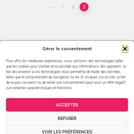
←
1
2
3
Gérer le consentement
Pour offrir les meilleures expériences, nous utilisons des technologies telles
ACCUEIL
L’ACTUALITÉ SARAVAH
que les cookies pour stocker et/ou accéder aux informations des appareils. Le
fait de consentir à ces technologies nous permettra de traiter des données
telles que le comportement de navigation ou les ID uniques sur ce site. Le fait
CATALOGUE SARAVAH
LES DVD
LES ARTISTES
de ne pas consentir ou de retirer son consentement peut avoir un effet négatif
sur certaines caractéristiques et fonctions.
CATALOGUE ÉDITORIAL
PANIER
MON COMPTE
ACCEPTER
VALIDATION DE LA COMMANDE
CRÉDITS
CONTACT
REFUSER
MENTIONS LÉGALES
CGV
POLITIQUE DE CONFIDENTIALITÉ
VOIR LES PRÉFÉRENCES