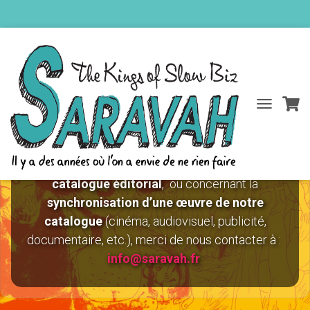
DÉPLIER
Catalogue Éditorial
LA
NAVIGATIO
Pour toute demande de
partition issue de notre
catalogue éditorial
, ou concernant la
synchronisation d’une œuvre de notre
catalogue
(cinéma, audiovisuel, publicité,
documentaire, etc.), merci de nous contacter à :
info@saravah.fr