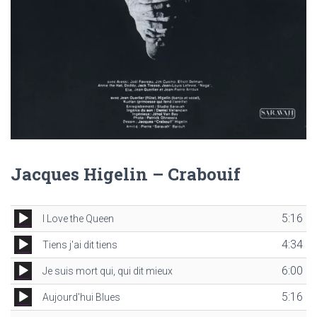
T
I
O
N
Jacques Higelin – Crabouif
Lecteur
5:16
I Love the Queen
audio
Lecteur
4:34
Tiens j'ai dit tiens
audio
Lecteur
6:00
Je suis mort qui, qui dit mieux
audio
Lecteur
5:16
Aujourd'hui Blues
audio