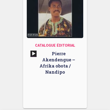
CATALOGUE ÉDITORIAL
Lecteur
Pierre
audio
Akendengue –
Afrika obota /
Nandipo