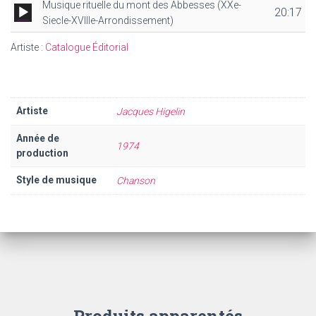
Musique rituelle du mont des Abbesses (XXe-
Lecteur
20:17
Siecle-XVIIIe-Arrondissement)
audio
Artiste :
Catalogue Éditorial
Artiste
Jacques Higelin
Année de
1974
production
Style de musique
Chanson
Produits apparentés