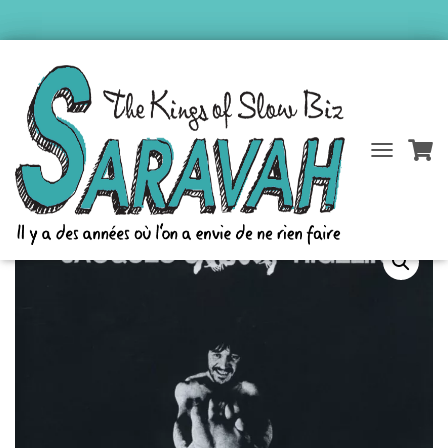
Accueil
/
Catalogue Saravah
/
Catalogue Éditorial
/ Jacques Higelin –
D
É
Crabouif
P
L
I
E
R
L
A
N
A
V
I
G
A