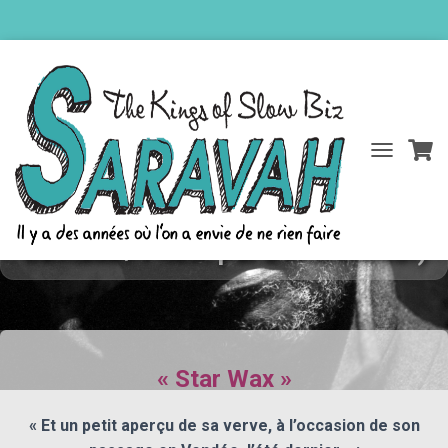
D
L’interview de Sanvi Panou vient de
É
P
sortir dans StarWax (Par Vincent
L
I
Caffiaux / Photo par David Elalouf)
E
R
L
A
N
A
« Star Wax »
V
I
G
« Et un petit aperçu de sa verve, à l’occasion de son
A