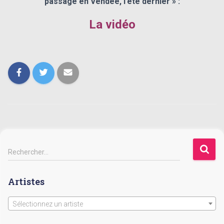
passage en Vendée, l’été dernier » :
T
I
O
La vidéo
N
R
Rechercher…
e
c
Artistes
h
e
r
Sélectionnez un artiste
c