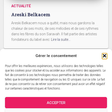
ACTUALITÉ
Areski Belkacem
Areski Belkacem nous a quitté, mais nous gardons la
chaleur de ses mots, de ses mélodies et de ses rythmes
dans les fibres du son Saravah. Il fait partie des artistes
fondateurs du label avec
Lire la suite…
Gérer le consentement
Pour offrir les meilleures expériences, nous utilisons des technologies telles
ACCUEIL
L’ACTUALITÉ SARAVAH
que les cookies pour stocker et/ou accéder aux informations des appareils. Le
fait de consentir à ces technologies nous permettra de traiter des données
telles que le comportement de navigation ou les ID uniques sur ce site. Le fait
CATALOGUE SARAVAH
LES DVD
LES ARTISTES
de ne pas consentir ou de retirer son consentement peut avoir un effet négatif
sur certaines caractéristiques et fonctions.
CATALOGUE ÉDITORIAL
PANIER
MON COMPTE
ACCEPTER
VALIDATION DE LA COMMANDE
CRÉDITS
CONTACT