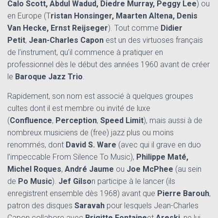
Calo Scott, Abdul Wadud, Diedre Murray, Peggy Lee
) ou
en Europe (T
ristan Honsinger, Maarten Altena, Denis
Van Hecke, Ernst Reijseger
). Tout comme
Didier
Petit
,
Jean-Charles Capon
est un des virtuoses français
de l’instrument, qu’il commence à pratiquer en
professionnel dès le début des années 1960 avant de créer
le
Baroque Jazz Trio
.
Rapidement, son nom est associé à quelques groupes
cultes dont il est membre ou invité de luxe
(
Confluence
,
Perception
,
Speed Limit
), mais aussi à de
nombreux musiciens de (free) jazz plus ou moins
renommés, dont
David S. Ware
(avec qui il grave en duo
l’impeccable From Silence To Music),
Philippe Maté,
Michel Roques
,
André Jaume
ou
Joe McPhee
(au sein
de
Po Music
).
Jef Gilso
n participe à le lancer (ils
enregistrent ensemble dès 1968) avant que
Pierre Barouh
,
patron des disques
Saravah
pour lesquels Jean-Charles
Capon collabore avec
Brigitte Fontaine
et
Areski
, ne lui