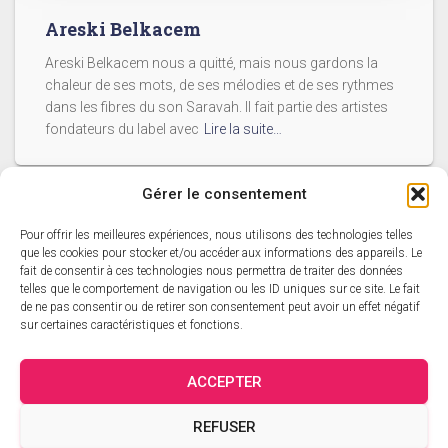
Areski Belkacem
Areski Belkacem nous a quitté, mais nous gardons la
chaleur de ses mots, de ses mélodies et de ses rythmes
dans les fibres du son Saravah. Il fait partie des artistes
fondateurs du label avec
Lire la suite…
Gérer le consentement
Pour offrir les meilleures expériences, nous utilisons des technologies telles
ACCUEIL
L’ACTUALITÉ SARAVAH
que les cookies pour stocker et/ou accéder aux informations des appareils. Le
fait de consentir à ces technologies nous permettra de traiter des données
telles que le comportement de navigation ou les ID uniques sur ce site. Le fait
CATALOGUE SARAVAH
LES DVD
LES ARTISTES
de ne pas consentir ou de retirer son consentement peut avoir un effet négatif
sur certaines caractéristiques et fonctions.
CATALOGUE ÉDITORIAL
PANIER
MON COMPTE
ACCEPTER
VALIDATION DE LA COMMANDE
CRÉDITS
CONTACT
REFUSER
MENTIONS LÉGALES
CGV
POLITIQUE DE CONFIDENTIALITÉ