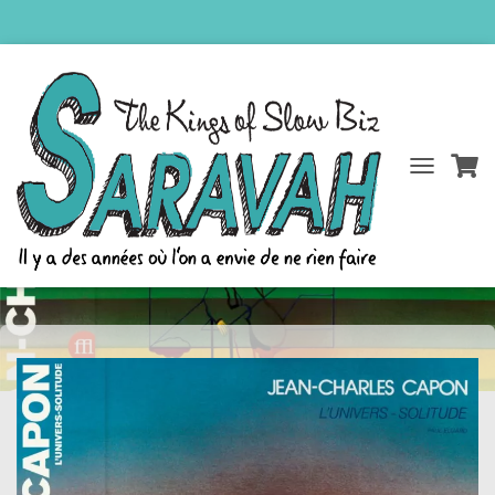
D
JEAN-CHARLES CAPON –
É
P
L’UNIVERS SOLITUDE
L
I
E
R
L
A
N
A
V
I
G
A