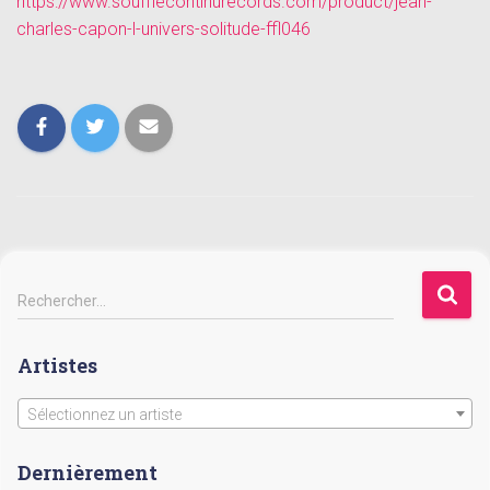
https://www.soufflecontinurecords.com/product/jean-
charles-capon-l-univers-solitude-ffl046
R
Rechercher…
e
c
Artistes
h
e
r
Sélectionnez un artiste
c
h
Dernièrement
e