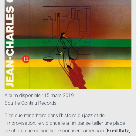
T
I
O
N
Album disponible : 15 mars 2019
Souffle Continu Records
Bien que minoritaire dans l’histoire du jazz et de
l’improvisation, le violoncelle a fini par se tailler une place
de choix, que ce soit sur le continent américain (
Fred Katz,