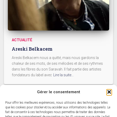
ACTUALITÉ
Areski Belkacem
Areski Belkacem nous a quitté, mais nous gardons la
chaleur de ses mots, de ses mélodies et de ses rythmes
dans les fibres du son Saravah. Il fait partie des artistes
fondateurs du label avec
Lire la suite…
Gérer le consentement
Pour offrir les meilleures expériences, nous utilisons des technologies telles
ACCUEIL
L’ACTUALITÉ SARAVAH
que les cookies pour stocker et/ou accéder aux informations des appareils. Le
fait de consentir à ces technologies nous permettra de traiter des données
telles que le comportement de navigation ou les ID uniques sur ce site. Le fait