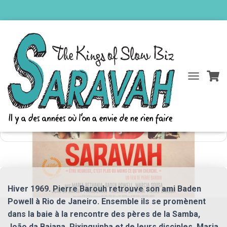
D
« SARAVAH » un film de Pierre
É
P
Barouh (1969-Restauration 4K) au
L
I
cinéma le 10 juillet 2024
E
R
L
A
N
A
Hiver 1969. Pierre Barouh retrouve son ami Baden
V
I
Powell à Rio de Janeiro. Ensemble ils se promènent
G
dans la baie à la rencontre des pères de la Samba,
A
João da Baiana, Pixinguinha et de leurs disciples, Maria