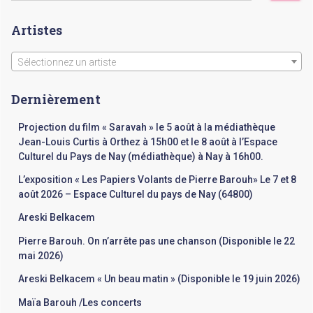
c
Artistes
h
e
r
Sélectionnez un artiste
c
h
Dernièrement
e
r
Projection du film « Saravah » le 5 août à la médiathèque
Jean-Louis Curtis à Orthez à 15h00 et le 8 août à l’Espace
:
Culturel du Pays de Nay (médiathèque) à Nay à 16h00.
L’exposition « Les Papiers Volants de Pierre Barouh» Le 7 et 8
août 2026 – Espace Culturel du pays de Nay (64800)
Areski Belkacem
Pierre Barouh. On n’arrête pas une chanson (Disponible le 22
mai 2026)
Areski Belkacem « Un beau matin » (Disponible le 19 juin 2026)
Maïa Barouh /Les concerts