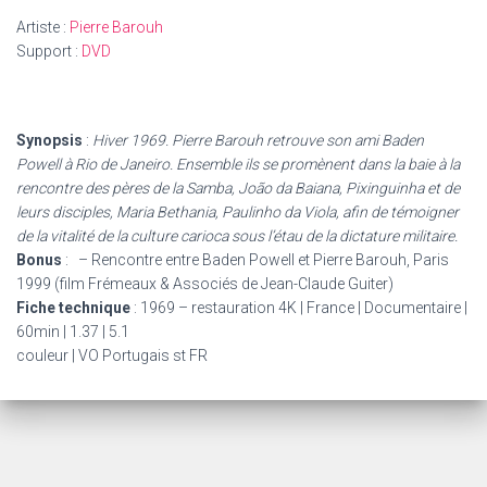
Artiste :
Pierre Barouh
Support :
DVD
Synopsis
:
Hiver 1969. Pierre Barouh retrouve son ami Baden
Powell à Rio de Janeiro. Ensemble ils se promènent dans la baie à la
rencontre des pères de la Samba, João da Baiana, Pixinguinha et de
leurs disciples, Maria Bethania, Paulinho da Viola, afin de témoigner
de la vitalité de la culture carioca sous l’étau de la dictature militaire.
Bonus
:
– Rencontre entre Baden Powell et Pierre Barouh, Paris
1999 (film Frémeaux & Associés de Jean-Claude Guiter)
Fiche technique
: 1969 – restauration 4K | France | Documentaire |
60min | 1.37 | 5.1
couleur | VO Portugais st FR