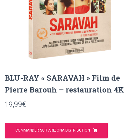
T
I
O
N
BLU-RAY « SARAVAH » Film de
Pierre Barouh – restauration 4K
19,99
€
COMMANDER SUR ARIZONA DISTRIBUTION