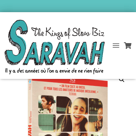
Accueil
/
Catalogue Saravah
/
Pierre Barouh
/ BLU-RAY « SARAVAH » Film de
D
É
Pierre Barouh – restauration 4K
P
L
I
E
R
L
A
N
A
V
I
G
A