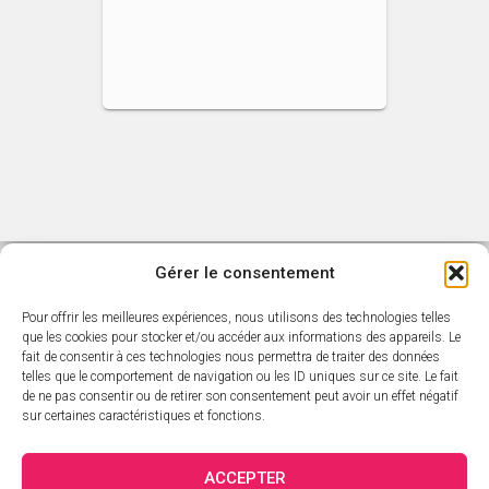
Gérer le consentement
Pour offrir les meilleures expériences, nous utilisons des technologies telles
ACCUEIL
L’ACTUALITÉ SARAVAH
que les cookies pour stocker et/ou accéder aux informations des appareils. Le
fait de consentir à ces technologies nous permettra de traiter des données
telles que le comportement de navigation ou les ID uniques sur ce site. Le fait
CATALOGUE SARAVAH
LES DVD
LES ARTISTES
de ne pas consentir ou de retirer son consentement peut avoir un effet négatif
sur certaines caractéristiques et fonctions.
CATALOGUE ÉDITORIAL
PANIER
MON COMPTE
ACCEPTER