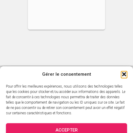
Gérer le consentement
Pour offrir les meilleures expériences, nous utilisons des technologies telles
ACCUEIL
L’ACTUALITÉ SARAVAH
que les cookies pour stocker et/ou accéder aux informations des appareils. Le
fait de consentir à ces technologies nous permettra de traiter des données
telles que le comportement de navigation ou les ID uniques sur ce site. Le fait
CATALOGUE SARAVAH
LES DVD
LES ARTISTES
de ne pas consentir ou de retirer son consentement peut avoir un effet négatif
sur certaines caractéristiques et fonctions.
CATALOGUE ÉDITORIAL
PANIER
MON COMPTE
ACCEPTER