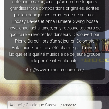
côté anglo-saxon, ainsi qu’un nombre toujours
grandissant de compositions originales, écrites
par les deux jeunes femmes de ce quatuor:
Lindsay Davies et Anna Lumière. Swing, bossa
nova, chachacha, tango, on y retrouve toujours de
quoi faire virevolter les danseurs. Découvert par
Pierre Barouh lors d’un séjour en Colombie
Britannique, celui-ci a été charmé par l’univers
ludique et la qualité musicale de ce jeune groupe
à la portée internationale.
http://www.mimosamusic.com/
Accueil
Catalogue Saravah
/
/ Mimosa