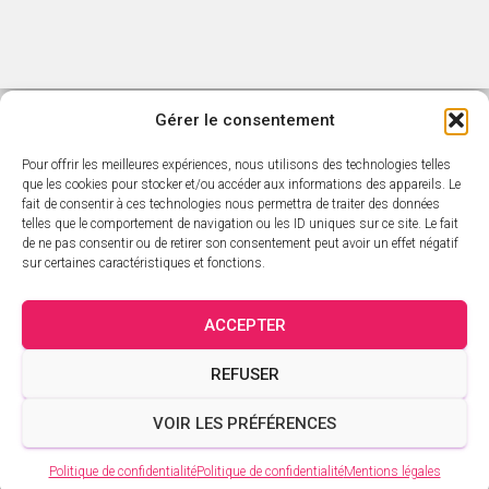
Gérer le consentement
Pour offrir les meilleures expériences, nous utilisons des technologies telles
ACCUEIL
L’ACTUALITÉ SARAVAH
que les cookies pour stocker et/ou accéder aux informations des appareils. Le
fait de consentir à ces technologies nous permettra de traiter des données
telles que le comportement de navigation ou les ID uniques sur ce site. Le fait
CATALOGUE SARAVAH
LES DVD
LES ARTISTES
de ne pas consentir ou de retirer son consentement peut avoir un effet négatif
sur certaines caractéristiques et fonctions.
CATALOGUE ÉDITORIAL
PANIER
MON COMPTE
ACCEPTER
VALIDATION DE LA COMMANDE
CRÉDITS
CONTACT
REFUSER
MENTIONS LÉGALES
CGV
POLITIQUE DE CONFIDENTIALITÉ
VOIR LES PRÉFÉRENCES
Politique de confidentialité
Politique de confidentialité
Mentions légales