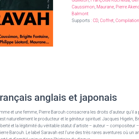
Guilleton
,
Françoise Kucheida
,
Gér
Caussimon
,
Maurane
,
Pierre Ake
Balmont
Supports :
CD
,
Coffret
,
Compilatio
français anglais et japonais
me et une femme, Pierre Barouh consacrera les droits d’auteur qu’il a p
 est naturellement le producteur et le géniteur spirituel. Jacques Higelin, B
berté et la légitimité du véritable statut d’artiste – auteur – compositeur
e Barouh. Le label Saravah est l’une des très rares aventures où un artis