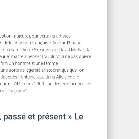
uestion majeure pour certains artistes,
s de la chanson française. Aujourd’hui, se
e Léotard, Pierre Akendengue, David Mc Neil, la
r et maître à penser (ou plutôt à ne pas suivre
du film Un homme et une femme.
 une sorte de légèreté aristocratique que l’on
et Jacques Fontaine, que dans Allo viens je
ue n° 241, mars 2000), sur les expériences les
son française.”
 passé et présent » Le