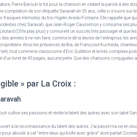
rature, Pierre Barouh le fut pour la chanson en cédant la parole à des di
e compilation de son étiquette Saravah en 35 ans, celle-ci s’ouvre sur l
rasques intimistes du trio Higelin-Areski-Fontaine. Elle rappelle que qu
 modestes chez Saravah, que Jean-Roger Caussimon y consuma ses plu
e Léotard (Ch’te play plus) y connurent un succès très passager et que le
es années à ne rien faire, comme le dit la devise de l’entreprise, les a
propriétaire. Ainsi les présences de Bia, de Françoise Kucheida, chanteuse
ent, tout comme le classicisme d’Eric Guilleton et la très complexe poési
né d’un livret de 40 pages, aucune perte. Que des chansons conjuguées au 
ible » par La Croix :
Saravah
ouh cultive ses passions et révèle le talent des autres avec son label Sa
rt à la reconnaissance du talent des autres. J’ai passé ma vie en studi
e pour aboutir à cet “entre-deux qui boîte avec grâce” dont parlait Cocteau