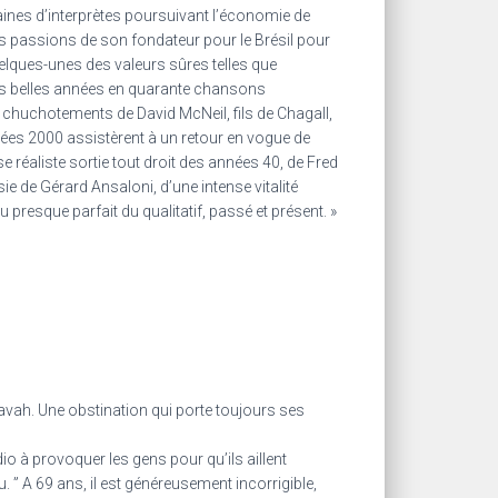
zaines d’interprètes poursuivant l’économie de
es passions de son fondateur pour le Brésil pour
elques-unes des valeurs sûres telles que
s belles années en quarante chansons
s chuchotements de David McNeil, fils de Chagall,
nnées 2000 assistèrent à un retour en vogue de
 réaliste sortie tout droit des années 40, de Fred
e de Gérard Ansaloni, d’une intense vitalité
presque parfait du qualitatif, passé et présent. »
ravah. Une obstination qui porte toujours ses
o à provoquer les gens pour qu’ils aillent
. ” A 69 ans, il est généreusement incorrigible,