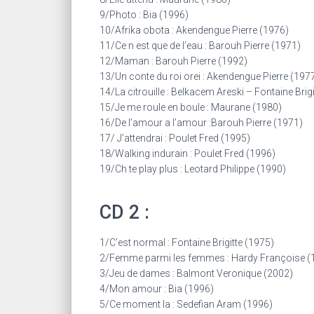
9/Photo : Bia (1996)
10/Afrika obota : Akendengue Pierre (1976)
11/Ce n est que de l’eau : Barouh Pierre (1971)
12/Maman : Barouh Pierre (1992)
13/Un conte du roi orei : Akendengue Pierre (197
14/La citrouille : Belkacem Areski – Fontaine Brig
15/Je me roule en boule : Maurane (1980)
16/De l’amour a l’amour :Barouh Pierre (1971)
17/ J’attendrai : Poulet Fred (1995)
18/Walking indurain : Poulet Fred (1996)
19/Ch te play plus : Leotard Philippe (1990)
CD 2 :
1/C’est normal : Fontaine Brigitte (1975)
2/Femme parmi les femmes : Hardy Françoise (
3/Jeu de dames : Balmont Veronique (2002)
4/Mon amour : Bia (1996)
5/Ce moment la : Sedefian Aram (1996)