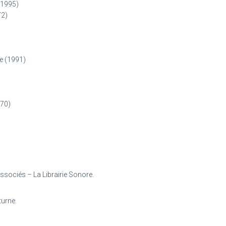
(1995)
72)
te (1991)
970)
ssociés – La Librairie Sonore.
turne.