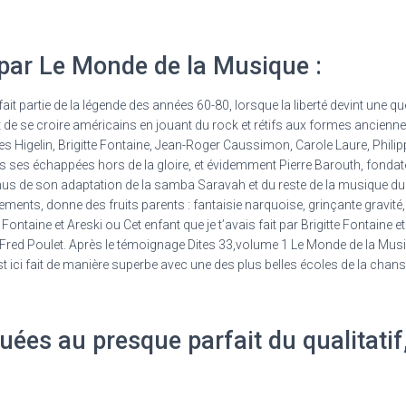
par Le Monde de la Musique :
ait partie de la légende des années 60-80, lorsque la liberté devint une q
 de se croire américains en jouant du rock et rétifs aux formes ancienne
 Higelin, Brigitte Fontaine, Jean-Roger Caussimon, Carole Laure, Philipp
es échappées hors de la gloire, et évidemment Pierre Barouth, fondateu
nus de son adaptation de la samba Saravah et du reste de la musique 
ements, donne des fruits parents : fantaisie narquoise, grinçante gravité,
Fontaine et Areski ou Cet enfant que je t’avais fait par Brigitte Fontaine 
red Poulet. Après le témoignage Dites 33,volume 1 Le Monde de la Musiq
st ici fait de manière superbe avec une des plus belles écoles de la chan
ées au presque parfait du qualitatif,