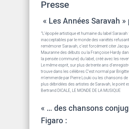
Presse
« Les Années Saravah » 
“L’épopée artistique et humaine du label Saravah f
inacceptables par le monde des variétés refusant
remémorer Saravah, c’est forcément citer Jacques
Mauranne des débuts ou la Françoise Hardy dans s
la pensée commune) du label, créé avec les reve
Le même esprit, sur plus de trente ans d’enregistr
trouve dans les célèbres C’est normal par Brigitte 
m’emmerde par Pierre Louki ou les chansons de F
plus débridées des artistes de Saravah, le point e
Bertrand DICALE, LE MONDE DE LA MUSIQUE
« … des chansons conjugu
Figaro :