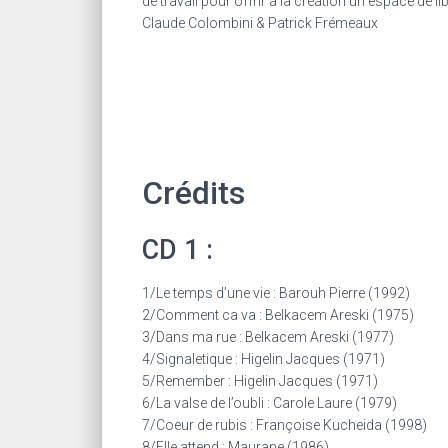
de travail pour offrir à la création un espace de li
Claude Colombini & Patrick Frémeaux
Crédits
CD 1 :
1/Le temps d’une vie : Barouh Pierre (1992)
2/Comment ca va : Belkacem Areski (1975)
3/Dans ma rue : Belkacem Areski (1977)
4/Signaletique : Higelin Jacques (1971)
5/Remember : Higelin Jacques (1971)
6/La valse de l’oubli : Carole Laure (1979)
7/Coeur de rubis : Françoise Kucheida (1998)
8/Elle attend : Maurane (1986)