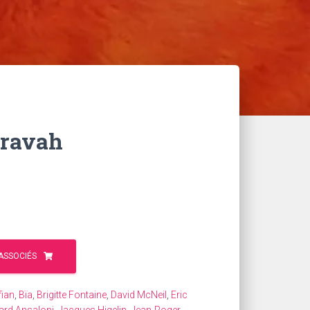
aravah
ASSOCIÉS
ian
,
Bïa
,
Brigitte Fontaine
,
David McNeil
,
Eric