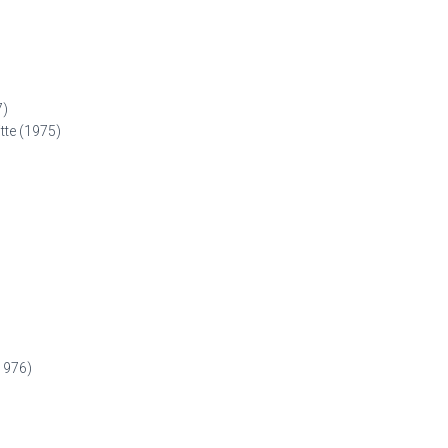
7)
itte (1975)
1976)