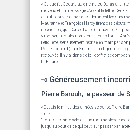
« Ce que fut Godard au cinéma ou Duras à la litté
moyens et un métissage d’avant la lettre. Deuxièm
ensuite couvrir assez abondamment les superbes f
Mauranne et Françoise Hardy firent des débuts
splendides, que Carole Laure (Lullaby) et Philipp
y tombèrent malheureusement dans l’oubli. Après d
l’étiquette, sérieusement reprise en main par son 
Poulet loubard (suprêmement intelligent), témoign
retrouvée. Il n’y a, dans ce joli coffret accompag
Le Figaro
-« Généreusement incorrig
Pierre Barouh, le passeur de 
« Depuis le milieu des années soixante, Pierre Bar
fruits.
“Je suis comme cela depuis mon adolescence, ouve
jusqu’au bout de ce qui peut leur passer par la têt