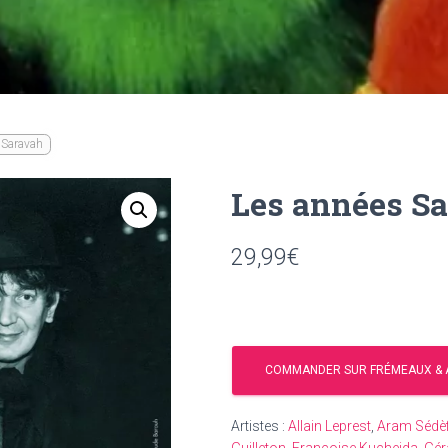
 Saravah
Les années S
29,99
€
COMMANDER SUR FRÉMEAUX & 
Artistes :
Allain Leprest
,
Aram Sédèf