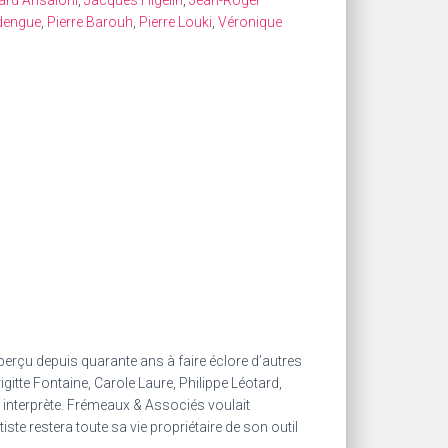
ard Ansaloni
,
Jacques Higelin
,
Jean-Roger
ndengue
,
Pierre Barouh
,
Pierre Louki
,
Véronique
n
erçu depuis quarante ans à faire éclore d’autres
rigitte Fontaine, Carole Laure, Philippe Léotard,
 – interprète. Frémeaux & Associés voulait
te restera toute sa vie propriétaire de son outil