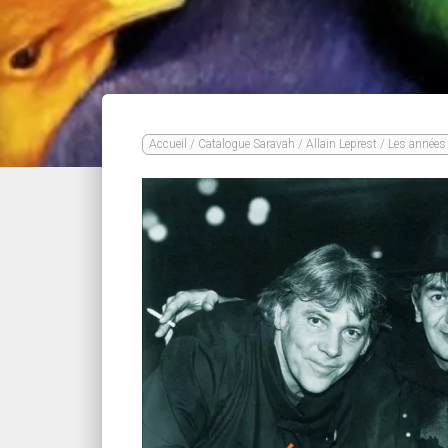
Accueil
/
Catalogue Saravah
/
Allain Leprest
/ Les années