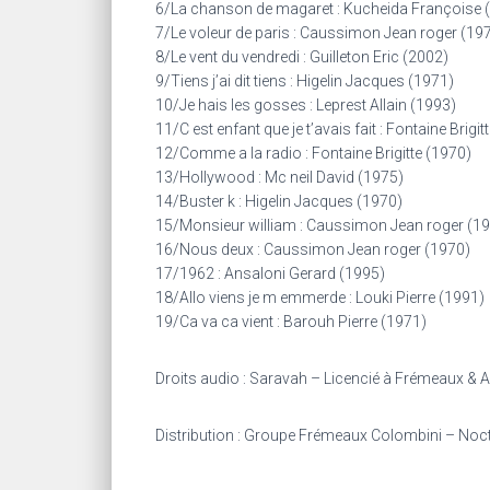
6/La chanson de magaret : Kucheida Françoise 
7/Le voleur de paris : Caussimon Jean roger (19
8/Le vent du vendredi : Guilleton Eric (2002)
9/Tiens j’ai dit tiens : Higelin Jacques (1971)
10/Je hais les gosses : Leprest Allain (1993)
11/C est enfant que je t’avais fait : Fontaine Brigit
12/Comme a la radio : Fontaine Brigitte (1970)
13/Hollywood : Mc neil David (1975)
14/Buster k : Higelin Jacques (1970)
15/Monsieur william : Caussimon Jean roger (1
16/Nous deux : Caussimon Jean roger (1970)
17/1962 : Ansaloni Gerard (1995)
18/Allo viens je m emmerde : Louki Pierre (1991)
19/Ca va ca vient : Barouh Pierre (1971)
Droits audio : Saravah – Licencié à Frémeaux & A
Distribution : Groupe Frémeaux Colombini – Noc