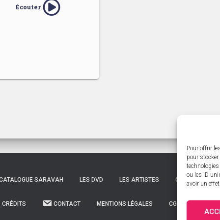
Écouter
Pour offrir l
pour stocker 
technologies
ou les ID uni
CATALOGUE SARAVAH
LES DVD
LES ARTISTES
CATALOGUE ÉDI
avoir un effe
CRÉDITS
CONTACT
MENTIONS LÉGALES
CGV
POLITIQ
ACC