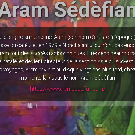
Aram Sédèfia
 d’origine arménienne, Aram (son nom d’artiste à l’époqu
sse du café » et en 1979 « Nonchalant », qui n’ont pas encor
’Aram font des succès radiophoniques. Il reprend néanmoins
 natale, et devient directeur de la section Asie du sud-e
s voyages, Aram revient au disque vingt ans plus tard, chez
moments là » sous le nom Aram Sédéfian.
https://www.aramsedefian.com/