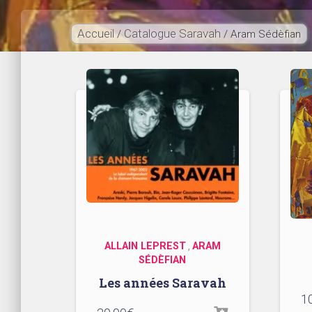
Accueil
Catalogue Saravah
/
/ Aram Sédèfian
ALLAIN LEPREST
ARAM
,
SÉDÈFIAN
Les années Saravah
1