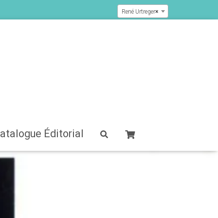
René Urtreger
×
atalogue Éditorial