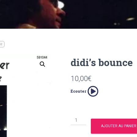
ce
didi’s bounce
10,00
€
Écouter
quantité
de
AJOUTER AU PANIER
didi’s