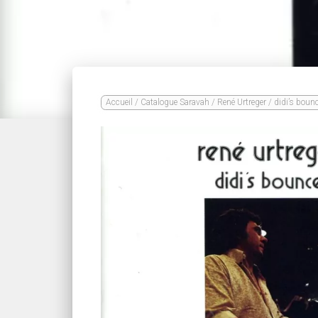
Accueil
/
Catalogue Saravah
/
René Urtreger
/ didi’s boun