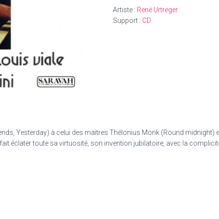
bounce
Artiste :
René Urtreger
Support :
CD
friends, Yesterday) à celui des maitres Thélonius Monk (Round midnight) 
it éclater toute sa virtuosité, son invention jubilatoire, avec la complici