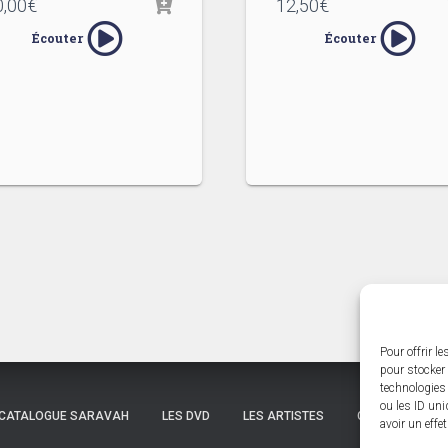
0,00
€
12,50
€
Écouter
Écouter
Pour offrir l
pour stocker 
technologies
ou les ID uni
CATALOGUE SARAVAH
LES DVD
LES ARTISTES
CATALOGUE ÉDI
avoir un effe