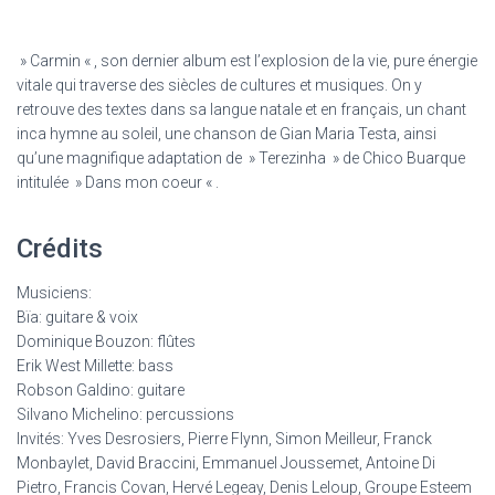
» Carmin « , son dernier album est l’explosion de la vie, pure énergie
vitale qui traverse des siècles de cultures et musiques. On y
retrouve des textes dans sa langue natale et en français, un chant
inca hymne au soleil, une chanson de Gian Maria Testa, ainsi
qu’une magnifique adaptation de » Terezinha » de Chico Buarque
intitulée » Dans mon coeur « .
Crédits
Musiciens:
Bïa: guitare & voix
Dominique Bouzon: flûtes
Erik West Millette: bass
Robson Galdino: guitare
Silvano Michelino: percussions
Invités: Yves Desrosiers, Pierre Flynn, Simon Meilleur, Franck
Monbaylet, David Braccini, Emmanuel Joussemet, Antoine Di
Pietro, Francis Covan, Hervé Legeay, Denis Leloup, Groupe Esteem