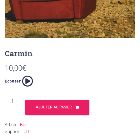
T
I
O
N
Carmin
10,00
€
Écouter
quantité
de
AJOUTER AU PANIER
Carmin
Artiste :
Bïa
Support :
CD