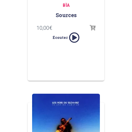
BÏA
Sources
10,00
€
Écouter