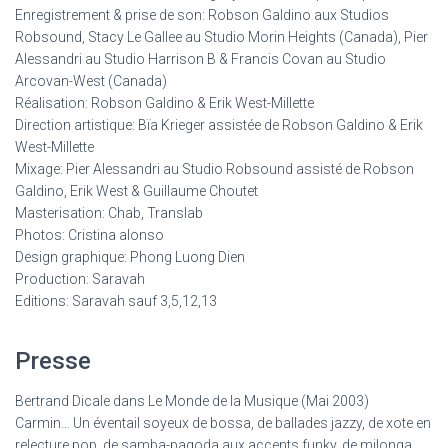
Enregistrement & prise de son: Robson Galdino aux Studios
Robsound, Stacy Le Gallee au Studio Morin Heights (Canada), Pier
Alessandri au Studio Harrison B & Francis Covan au Studio
Arcovan-West (Canada)
Réalisation: Robson Galdino & Erik West-Millette
Direction artistique: Bïa Krieger assistée de Robson Galdino & Erik
West-Millette
Mixage: Pier Alessandri au Studio Robsound assisté de Robson
Galdino, Erik West & Guillaume Choutet
Masterisation: Chab, Translab
Photos: Cristina alonso
Design graphique: Phong Luong Dien
Production: Saravah
Editions: Saravah sauf 3,5,12,13
Presse
Bertrand Dicale dans Le Monde de la Musique (Mai 2003)
Carmin… Un éventail soyeux de bossa, de ballades jazzy, de xote en
relecture pop, de samba-pagoda aux accents funky, de milonga