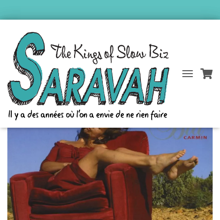
Accueil
/
Catalogue Saravah
/
Bïa
/ Carmin
D
É
P
L
I
E
R
L
A
N
A
V
I
G
A