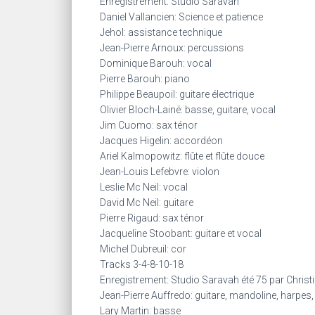
Enregistrement: Studio Saravah
Daniel Vallancien: Science et patience
Jehol: assistance technique
Jean-Pierre Arnoux: percussions
Dominique Barouh: vocal
Pierre Barouh: piano
Philippe Beaupoil: guitare électrique
Olivier Bloch-Lainé: basse, guitare, vocal
Jim Cuomo: sax ténor
Jacques Higelin: accordéon
Ariel Kalmopowitz: flûte et flûte douce
Jean-Louis Lefebvre: violon
Leslie Mc Neil: vocal
David Mc Neil: guitare
Pierre Rigaud: sax ténor
Jacqueline Stoobant: guitare et vocal
Michel Dubreuil: cor
Tracks 3-4-8-10-18
Enregistrement: Studio Saravah été 75 par Christ
Jean-Pierre Auffredo: guitare, mandoline, harpes
Lary Martin: basse