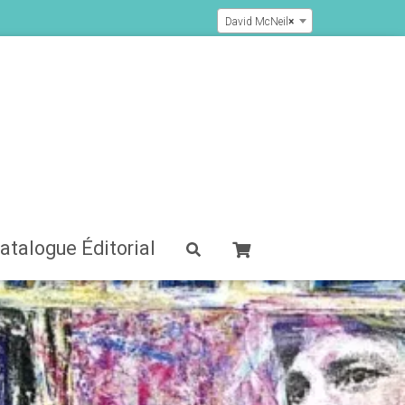
David McNeil
×
atalogue Éditorial