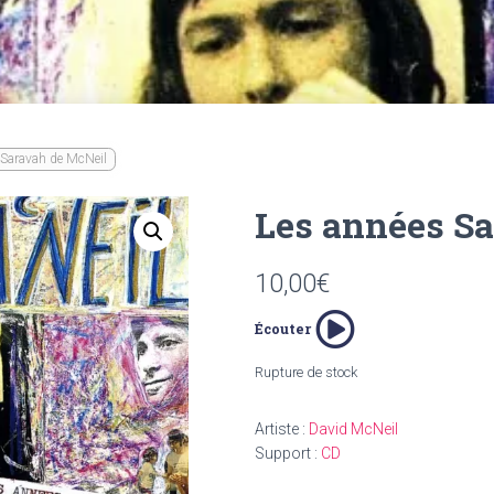
 Saravah de McNeil
Les années S
10,00
€
Écouter
Rupture de stock
Artiste :
David McNeil
Support :
CD