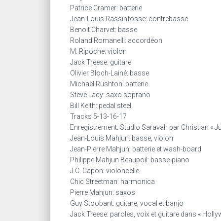
Patrice Cramer: batterie
Jean-Louis Rassinfosse: contrebasse
Benoit Charvet: basse
Roland Romanelli: accordéon
M. Ripoche: violon
Jack Treese: guitare
Olivier Bloch-Lainé: basse
Michaël Rushton: batterie
Steve Lacy: saxo soprano
Bill Keith: pedal steel
Tracks 5-13-16-17
Enregistrement: Studio Saravah par Christian «
Jean-Louis Mahjun: basse, violon
Jean-Pierre Mahjun: batterie et wash-board
Philippe Mahjun Beaupoil: basse-piano
J.C. Capon: violoncelle
Chic Streetman: harmonica
Pierre Mahjun: saxos
Guy Stoobant: guitare, vocal et banjo
Jack Treese: paroles, voix et guitare dans « Holl