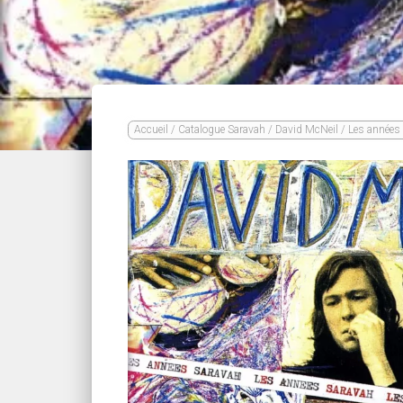
Accueil
/
Catalogue Saravah
/
David McNeil
/ Les années