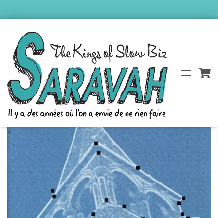
Accueil
/
Catalogue Saravah
/
Etienne Brunet
/ Improvisations
D
É
P
L
I
E
R
L
A
N
A
V
I
G
A