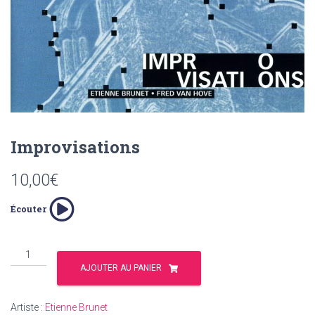
T
I
O
N
Improvisations
10,00
€
Écouter
quantité
de
AJOUTER AU PANIER
Improvisations
Artiste :
Etienne Brunet