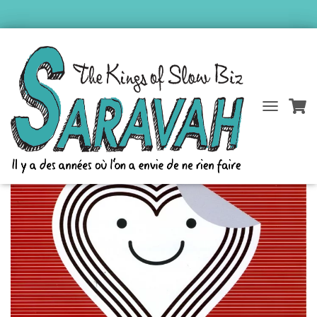
Accueil
/
Catalogue Saravah
/
Etienne Brunet
/ Love Try
D
É
P
L
I
E
R
L
A
N
A
V
I
G
A