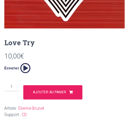
T
I
O
N
Love Try
10,00
€
Écouter
quantité
de
AJOUTER AU PANIER
Love
Try
Artiste :
Etienne Brunet
Support :
CD