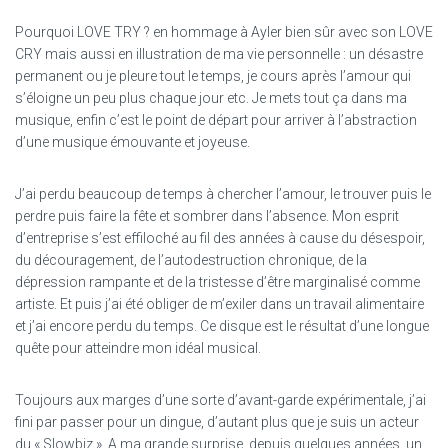
Pourquoi LOVE TRY ? en hommage à Ayler bien sûr avec son LOVE
CRY mais aussi en illustration de ma vie personnelle : un désastre
permanent ou je pleure tout le temps, je cours après l’amour qui
s’éloigne un peu plus chaque jour etc. Je mets tout ça dans ma
musique, enfin c’est le point de départ pour arriver à l’abstraction
d’une musique émouvante et joyeuse.
J’ai perdu beaucoup de temps à chercher l’amour, le trouver puis le
perdre puis faire la fête et sombrer dans l’absence. Mon esprit
d’entreprise s’est effiloché au fil des années à cause du désespoir,
du découragement, de l’autodestruction chronique, de la
dépression rampante et de la tristesse d’être marginalisé comme
artiste. Et puis j’ai été obliger de m’exiler dans un travail alimentaire
et j’ai encore perdu du temps. Ce disque est le résultat d’une longue
quête pour atteindre mon idéal musical.
Toujours aux marges d’une sorte d’avant-garde expérimentale, j’ai
fini par passer pour un dingue, d’autant plus que je suis un acteur
du « Slowbiz ». A ma grande surprise, depuis quelques années, un