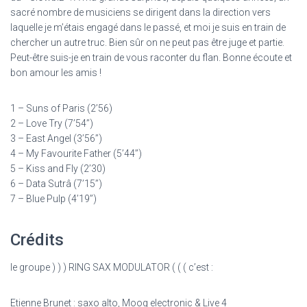
sacré nombre de musiciens se dirigent dans la direction vers
laquelle je m’étais engagé dans le passé, et moi je suis en train de
chercher un autre truc. Bien sûr on ne peut pas être juge et partie.
Peut-être suis-je en train de vous raconter du flan. Bonne écoute et
bon amour les amis !
1 – Suns of Paris (2’56)
2 – Love Try (7’54’’)
3 – East Angel (3’56’’)
4 – My Favourite Father (5’44’’)
5 – Kiss and Fly (2’30)
6 – Data Sutrâ (7’15’’)
7 – Blue Pulp (4’19’’)
Crédits
le groupe ) ) ) RING SAX MODULATOR ( ( ( c’est :
Etienne Brunet : saxo alto, Moog electronic & Live 4