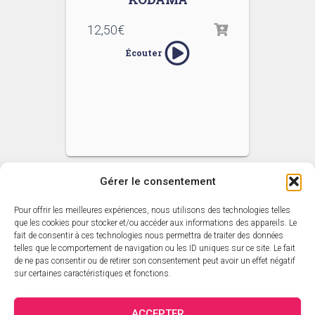
12,50
€
Écouter
Gérer le consentement
Pour offrir les meilleures expériences, nous utilisons des technologies telles
ACCUEIL
L’ACTUALITÉ SARAVAH
que les cookies pour stocker et/ou accéder aux informations des appareils. Le
fait de consentir à ces technologies nous permettra de traiter des données
telles que le comportement de navigation ou les ID uniques sur ce site. Le fait
CATALOGUE SARAVAH
LES DVD
LES ARTISTES
de ne pas consentir ou de retirer son consentement peut avoir un effet négatif
sur certaines caractéristiques et fonctions.
CATALOGUE ÉDITORIAL
PANIER
MON COMPTE
ACCEPTER