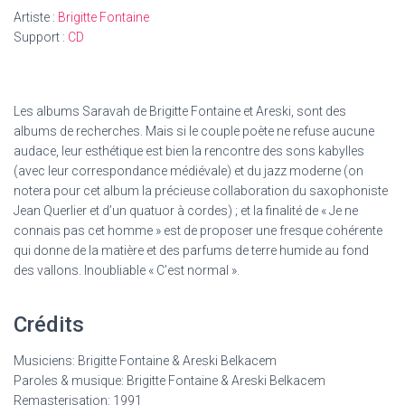
ne
Artiste :
Brigitte Fontaine
connais
Support :
CD
pas
cet
homme
Les albums Saravah de Brigitte Fontaine et Areski, sont des
albums de recherches. Mais si le couple poète ne refuse aucune
audace, leur esthétique est bien la rencontre des sons kabylles
(avec leur correspondance médiévale) et du jazz moderne (on
notera pour cet album la précieuse collaboration du saxophoniste
Jean Querlier et d’un quatuor à cordes) ; et la finalité de « Je ne
connais pas cet homme » est de proposer une fresque cohérente
qui donne de la matière et des parfums de terre humide au fond
des vallons. Inoubliable « C’est normal ».
Crédits
Musiciens: Brigitte Fontaine & Areski Belkacem
Paroles & musique: Brigitte Fontaine & Areski Belkacem
Remasterisation: 1991