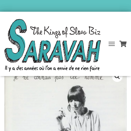
Accueil
/
Catalogue Saravah
/
Brigitte Fontaine
/ je ne connais pas cet
D
É
homme
P
L
I
E
R
L
A
N
A
V
I
G
A