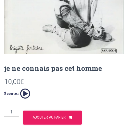
T
I
O
N
je ne connais pas cet homme
10,00
€
Écouter
quantité
de
AJOUTER AU PANIER
je