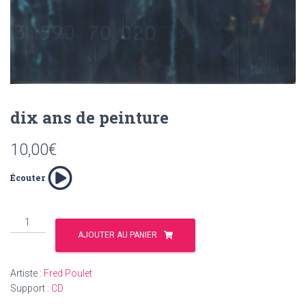
T
I
O
N
dix ans de peinture
10,00
€
Écouter
quantité
de
AJOUTER AU PANIER
dix
ans
Artiste :
Fred Poulet
de
Support :
CD
peinture