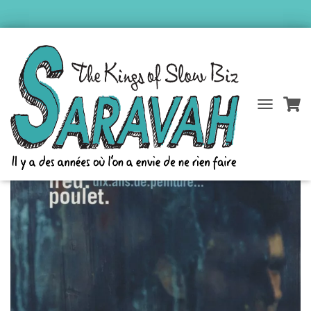
Accueil
/
Catalogue Saravah
/
Fred Poulet
/ dix ans de peinture
D
É
P
L
I
E
R
L
A
N
A
V
I
G
A