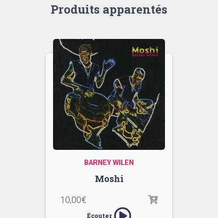
Produits apparentés
BARNEY WILEN
Moshi
10,00
€
Écouter