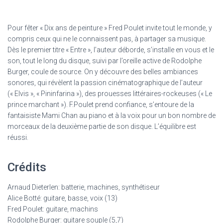
Pour fêter « Dix ans de peinture » Fred Poulet invite tout le monde, y
compris ceux qui ne le connaissent pas, à partager sa musique.
Dès le premier titre « Entre », l’auteur déborde, s’installe en vous et le
son, tout le long du disque, suivi par l’oreille active de Rodolphe
Burger, coule de source. On y découvre des belles ambiances
sonores, qui révèlent la passion cinématographique de l’auteur
(« Elvis », « Pininfarina »), des prouesses littéraires-rockeuses (« Le
prince marchant »). F.Poulet prend confiance, s’entoure de la
fantaisiste Mami Chan au piano et à la voix pour un bon nombre de
morceaux de la deuxième partie de son disque. L’équilibre est
réussi.
Crédits
Arnaud Dieterlen: batterie, machines, synthétiseur
Alice Botté: guitare, basse, voix (13)
Fred Poulet: guitare, machins
Rodolphe Burger: guitare souple (5,7)