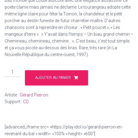
bas monde que Couté asticote avec une élégance assassine. Le
poète clame mais jamais ne déclame. Le tourangeau adopte cette
même ligne claire pour fêter la Toinon, la chandeleur et le petit
porcher au destin funeste de futur charretier-maître. D’autres
chansons sont à reprendre en choeur : « Petit poucet », « Les
mangeux d’terre » : « Y’avait dans l’temps – Un biau grand chemin –
Chemineau, chemineau, chemine… ». C’est beau, c’est tout simple
et ça vous picote au-dessus des bras. Rare, très rare (in La
Nouvelle République du centre-ouest, 1997).
quantité
de
AJOUTER AU PANIER
En
revenant
Artiste :
Gérard Pierron
du
Support :
CD
bal
[advanced_iframe src= »https://play.idol.io/gerard-pierron-en-
revenant-du-bal » width= »100% » height= »600″]