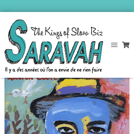
Accueil
/
Catalogue Saravah
/
Gérard Pierron
/ En revenant du bal
D
É
P
L
I
E
R
L
A
N
A
V
I
G
A