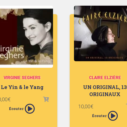
VIRGINIE SEGHERS
CLAIRE ELZIÈRE
Le Yin & le Yang
UN ORIGINAL, 13
ORIGINAUX
0,00
€
10,00
€
Écouter
Écouter