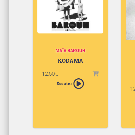
MAÏA BAROUH
KODAMA
12,50
€
Écouter
1