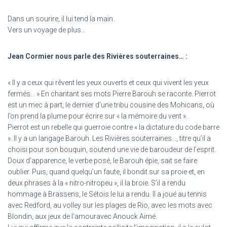
Dans un sourire, il lui tend la main.
Vers un voyage de plus…
Jean Cormier nous parle des Rivières souterraines… :
« Il y a ceux qui rêvent les yeux ouverts et ceux qui vivent les yeux
fermés… » En chantant ses mots Pierre Barouh se raconte. Pierrot
est un mec à part, le dernier d’une tribu cousine des Mohicans, où
l’on prend la plume pour écrire sur « la mémoire du vent ».
Pierrot est un rebelle qui guerroie contre « la dictature du code barre
». Il y a un langage Barouh. Les Rivières souterraines…, titre qu’il a
choisi pour son bouquin, soutend une vie de baroudeur de l’esprit.
Doux d’apparence, le verbe posé, le Barouh épie, sait se faire
oublier. Puis, quand quelqu’un faute, il bondit sur sa proie et, en
deux phrases à la « nitro-nitropeu », il la broie. S’il a rendu
hommage à Brassens, le Sétois le lui a rendu. Il a joué au tennis
avec Redford, au volley sur les plages de Rio, avec les mots avec
Blondin, aux jeux de l’amouravec Anouck Aimé.