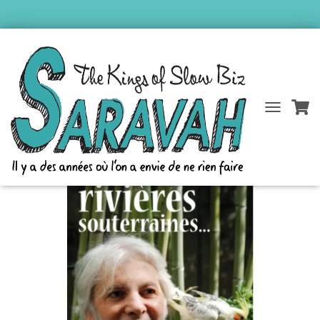
Accueil
/
Catalogue Saravah
/
Pierre Barouh
/ Les rivières souterraines…
D
É
P
L
I
E
R
L
A
N
A
V
I
G
A