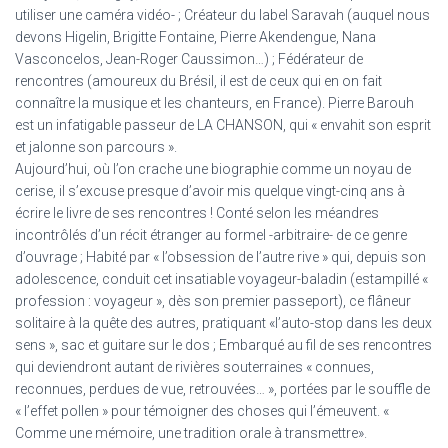
utiliser une caméra vidéo- ; Créateur du label Saravah (auquel nous
devons Higelin, Brigitte Fontaine, Pierre Akendengue, Nana
Vasconcelos, Jean-Roger Caussimon…) ; Fédérateur de
rencontres (amoureux du Brésil, il est de ceux qui en on fait
connaître la musique et les chanteurs, en France). Pierre Barouh
est un infatigable passeur de LA CHANSON, qui « envahit son esprit
et jalonne son parcours ».
Aujourd’hui, où l’on crache une biographie comme un noyau de
cerise, il s’excuse presque d’avoir mis quelque vingt-cinq ans à
écrire le livre de ses rencontres ! Conté selon les méandres
incontrôlés d’un récit étranger au formel -arbitraire- de ce genre
d’ouvrage ; Habité par « l’obsession de l’autre rive » qui, depuis son
adolescence, conduit cet insatiable voyageur-baladin (estampillé «
profession : voyageur », dès son premier passeport), ce flâneur
solitaire à la quête des autres, pratiquant «l’auto-stop dans les deux
sens », sac et guitare sur le dos ; Embarqué au fil de ses rencontres
qui deviendront autant de rivières souterraines « connues,
reconnues, perdues de vue, retrouvées… », portées par le souffle de
« l’effet pollen » pour témoigner des choses qui l’émeuvent. «
Comme une mémoire, une tradition orale à transmettre».