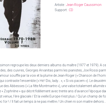
1970-
Artiste :
Jean-Roger Caussimon
1980
Support :
CD
Volume
1
ssimon regroupe les deux derniers albums du maître (1977 et 1979). A ce
es, des cuivres, Georges Arvanitas parmi les pianistes, Joe Rossi parm
amour souffle par la voix et la plume de Jean-Roger (« Chanson de l’homm
 qui contraste l’ensemble (« Hé ! Dis, lady… », « Si vis pacem »). Le deux
es Abbesses (« La fête Montmartre »), une valse totalement allumée et 
naire « Zophrène » qui décrit fidèlement avec trente ans d’avance l’époque
st venue, l’ère glaciale / Et la vieille Europe n’est plus / Qu’un champ de
c l’or ! / Il fait un temps à ne pas mettre / Un chien ni son maitre dehors…