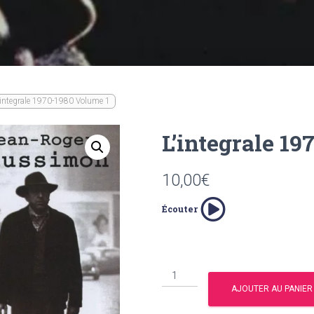
’integrale 1970-1980 Volume 1
L’integrale 1
10,00
€
Écouter
quantité
de
AJOUTER AU PANIER
L'integrale