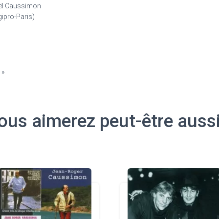
aël Caussimon
gipro-Paris)
 »
ous aimerez peut-être auss