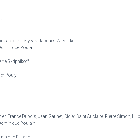
in
Louis, Roland Styzak, Jacques Wiederker
Dominique Poulain
rre Skripnikoff
ger Pouly
nier, France Dubois, Jean Gaunet, Didier Saint Auclaire, Pierre Simon, H
Dominique Poulain
Dominique Durand