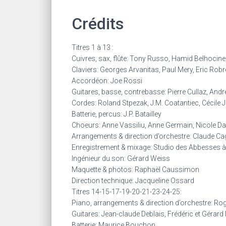
Crédits
Titres 1 à 13 :
Cuivres, sax, flûte: Tony Russo, Hamid Belhocin
Claviers: Georges Arvanitas, Paul Mery, Eric Rob
Accordéon: Joe Rossi
Guitares, basse, contrebasse: Pierre Cullaz, Andr
Cordes: Roland Stpezak, J.M. Coatantiec, Cécile Jac
Batterie, percus: J.P. Batailley
Choeurs: Anne Vassiliu, Anne Germain, Nicole Dard
Arrangements & direction d’orchestre: Claude C
Enregistrement & mixage: Studio des Abbesses 
Ingénieur du son: Gérard Weiss
Maquette & photos: Raphaël Caussimon
Direction technique: Jacqueline Ossard
Titres 14-15-17-19-20-21-23-24-25:
Piano, arrangements & direction d’orchestre: Ro
Guitares: Jean-claude Deblais, Frédéric et Gérard
Batterie: Maurice Bouchon