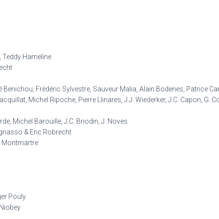
e, Teddy Hameline
recht
é Benichou, Frédéric Sylvestre, Sauveur Malia, Alain Bodenes, Patrice Car
quillat, Michel Ripoche, Pierre Llinares, J.J. Wiederker, J.C. Capon, G. Co
e, Michel Barouille, J.C. Briodin, J. Noves
agnasso & Eric Robrecht
à Montmartre
ger Pouly
 Niobey