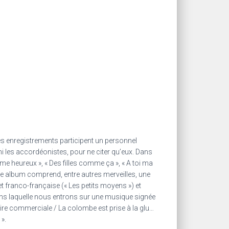
s enregistrements participent un personnel
i les accordéonistes, pour ne citer qu’eux. Dans
e heureux », « Des filles comme ça », « A toi ma
ième album comprend, entre autres merveilles, une
franco-française (« Les petits moyens ») et
 dans laquelle nous entrons sur une musique signée
 foire commerciale / La colombe est prise à la glu…
 ».