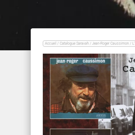
Accueil
/
Catalogue Saravah
/
Jean-Roger Caussimon
/ L